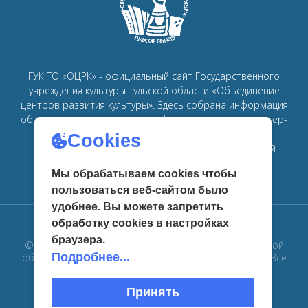
ГУК ТО «ОЦРК» - официальный сайт Государственного
учреждения культуры Тульской области «Объединение
центров развития культуры».
Здесь собрана информация
об основных мероприятиях, афишах, спектаклях, мастер-
классах, семинарах, главных новостях в рамках
Cookies
объединения
центров развития культуры в Тульской
области.
Мы обрабатываем cookies чтобы
пользоваться веб-сайтом было
удобнее. Вы можете запретить
обработку сookies в настройках
браузера.
© 2019 Государственное учреждение культуры Тульской
Подробнее...
области «Объединение центров развития культуры». Все
права защищены
Принять