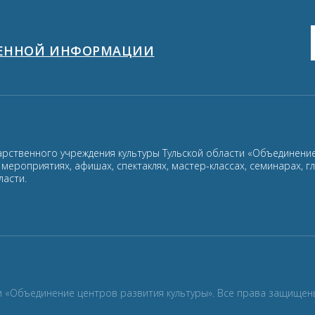
ЩЕННОЙ ИНФОРМАЦИИ
арственного учреждения культуры Тульской области «Объединение
ероприятиях, афишах, спектаклях, мастер-классах, семинарах, г
ласти.
и «Объединение центров развития культуры». Все права защищен