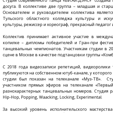
Студия современного танца «ВИ.АЙ.ДЭНС» создана в
досуга. В коллективе две группа – младшая и старш
Основателем и руководителем коллектива являет
Тульского областного колледжа культуры и искус
культуры, режиссер и хореограф, прекрасный педагог
Коллектив принимает активное участие в междун
копилке – дипломы победителей и Гран-при фестив
танцевальных чемпионатов. Участникам студии в 2
сцене в Москве в качестве подтанцовки группы «Ком
С 2018 года видеозаписи репетиций, видеоролики
публикуются на собственном ютуб-канале, у которого 
студии был показан на телеканале «Муз-ТВ». Ст
участником прямых эфиров на телеканале «Первый
разнохарактерных танцевальных номеров. Студия р
Hip-Hop, Popping, Waacking, Locking, Experimental.
За высокий уровень исполнительского мастерства