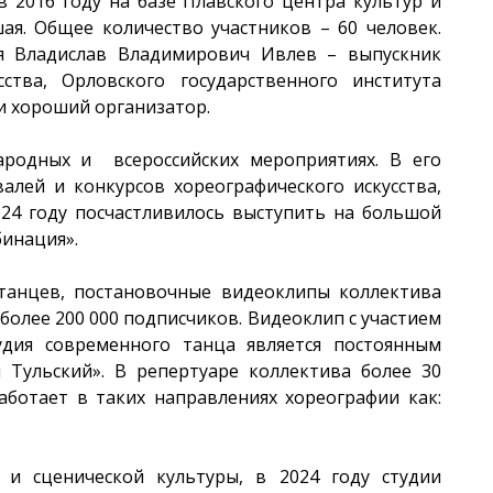
 2016 году на базе Плавского центра культур и
ая. Общее количество участников – 60 человек.
ся Владислав Владимирович Ивлев – выпускник
ства, Орловского государственного института
 и хороший организатор.
ародных и всероссийских мероприятиях. В его
алей и конкурсов хореографического искусства,
024 году посчастливилось выступить на большой
бинация».
 танцев, постановочные видеоклипы коллектива
более 200 000 подписчиков. Видеоклип с участием
удия современного танца является постоянным
 Тульский». В репертуаре коллектива более 30
аботает в таких направлениях хореографии как:
 и сценической культуры, в 2024 году студии