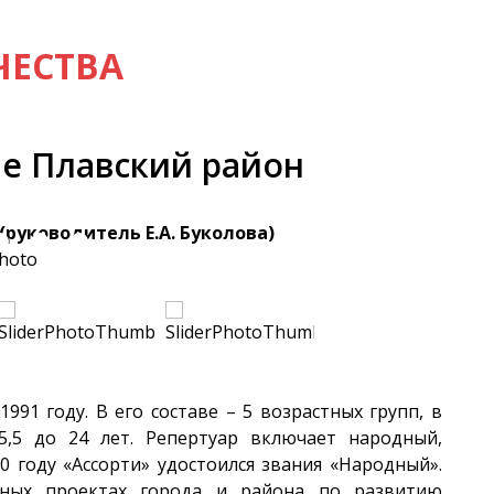
ЧЕСТВА
е Плавский район
руководитель Е.А. Буколова)
991 году. В его составе – 5 возрастных групп, в
5,5 до 24 лет. Репертуар включает народный,
0 году «Ассорти» удостоился звания «Народный».
урных проектах города и района по развитию